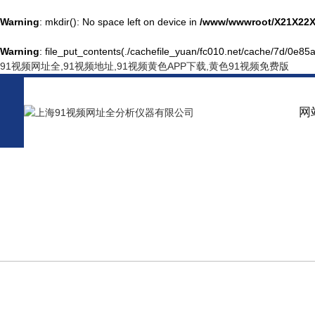
Warning
: mkdir(): No space left on device in
/www/wwwroot/X21X22X
Warning
: file_put_contents(./cachefile_yuan/fc010.net/cache/7d/0e85a/
91视频网址全,91视频地址,91视频黄色APP下载,黄色91视频免费版
网