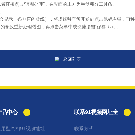
"或者直接点击“谱图处理"，在界面的上方为手动积分工具条。
。
域，会显示一条垂直的虚线），将虚线移至预开始处点击鼠标左键，再
按新的参数重新处理谱图，再点击菜单中或快捷按钮“保存"即可。
返回列表
产品中心
联系91视频网址全
通用型气相91视频地址
联系方式