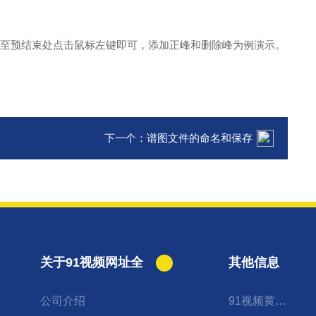
移至预结束处点击鼠标左键即可，
添加正峰和删除峰为例演示。
下一个：
谱图文件的命名和保存
关于91视频网址全
其他信息
公司介绍
91视频黄色APP下载