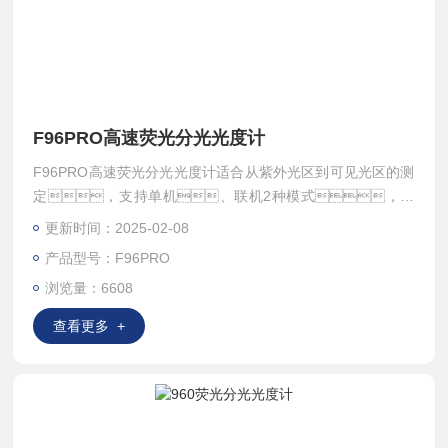
F96PRO高速荧光分光光度计
F96PRO高速荧光分光光度计适合从紫外光区到可见光区的测
定，支持单机、联机2种模式，单
机状态下使用机内微机系统提供荧光强度测量、浓度直
更新时间：2025-02-08
读、自动调零、自动扣除背景等功能，
产品型号：F96PRO
联机状态可通过USB2.0接口使用上层软件对仪器进行控制和
浏览量：6608
数据采集分析。
查看更多 +