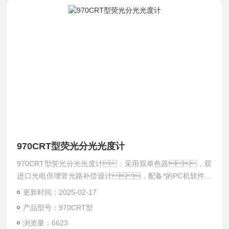
970CRT型荧光分光光度计
970CRT型荧光分光光度计：采用双单色器，双
进口光电倍增管光路补偿设计，配备*的PC机软件和
硬件，使仪器具有优良的定性定量测试功
更新时间：2025-02-17
能。该仪器广泛用于化学、药检、
产品型号：970CRT型
环保、石油化工、医疗卫生、食品营
浏览量：6623
养等场合的微量痕量分析测定。