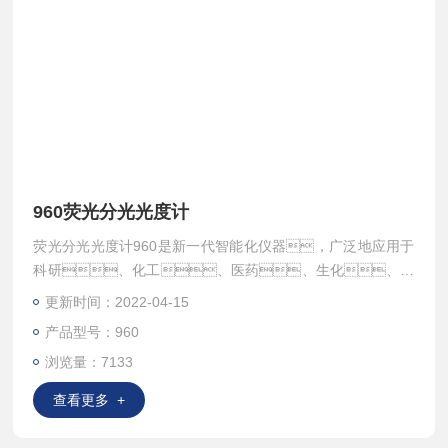
960荧光分光光度计
荧光分光光度计960是新一代智能化仪器，广泛地应用于
科研、化工、医药、生化、环
保以及临床检测、食品检验、教学实验等领
更新时间：2022-04-15
域。
产品型号：960
浏览量：7133
查看更多 +