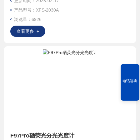
更新时间：2025-02-17
验、农产品检验、饮料检验、环保监
产品型号：XFS-2030A
测、化妆品检验、冶金样品检验、地质普
浏览量：6926
查检测等。用于样品中As、Sb、B
i、Hg、Se、Te、Sn、G
查看更多 +
e、Pb、Zn、Cd、Au十二种元素的痕
量分析。
电话咨询
F97Pro硒荧光分光光度计