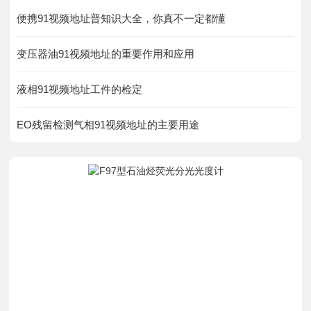
资料下载
便携91视频地址普知识大全，你真不一定都懂
变压器油91视频地址的重要作用和应用
在线留言
液相91视频地址工件的检定
联系91视频网址全
EO残留检测气相91视频地址的主要用途